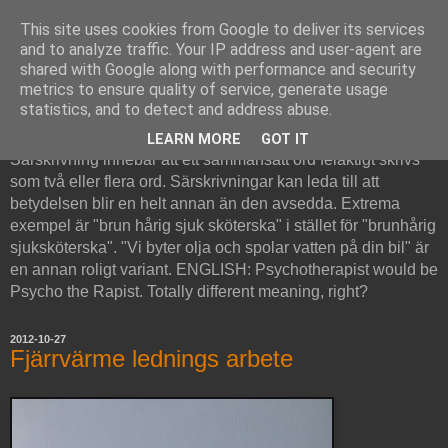
This site uses cookies from Google to deliver its services
and to analyze traffic. Your IP address and user-agent are
shared with Google along with performance and security
metrics to ensure quality of service, generate usage
Särskrivning
statistics, and to detect and address abuse.
LEARN MORE
GOT IT
Särskrivning innebär att ett sammansatt ord felaktigt skrivs
som två eller flera ord. Särskrivningar kan leda till att
betydelsen blir en helt annan än den avsedda. Extrema
exempel är "brun hårig sjuk sköterska" i stället för "brunhårig
sjuksköterska". "Vi byter olja och spolar vatten på din bil" är
en annan roligt variant. ENGLISH: Psychotherapist would be
Psycho the Rapist. Totally different meaning, right?
2012-10-27
Fjärrvärme lednings arbete