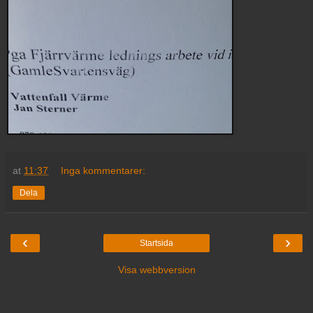
at
11:37
Inga kommentarer:
Dela
‹
›
Startsida
Visa webbversion