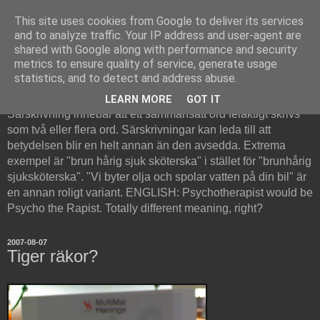
This site uses cookies from Google to deliver its services
and to analyze traffic. Your IP address and user-agent are
shared with Google along with performance and security
metrics to ensure quality of service, generate usage
Särskrivning
statistics, and to detect and address abuse.
LEARN MORE
GOT IT
Särskrivning innebär att ett sammansatt ord felaktigt skrivs
som två eller flera ord. Särskrivningar kan leda till att
betydelsen blir en helt annan än den avsedda. Extrema
exempel är "brun hårig sjuk sköterska" i stället för "brunhårig
sjuksköterska". "Vi byter olja och spolar vatten på din bil" är
en annan roligt variant. ENGLISH: Psychotherapist would be
Psycho the Rapist. Totally different meaning, right?
2007-08-07
Tiger räkor?