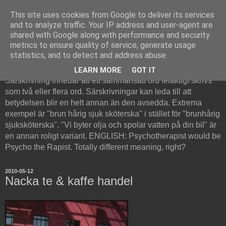
This site uses cookies from Google to deliver its services
and to analyze traffic. Your IP address and user-agent are
shared with Google along with performance and security
metrics to ensure quality of service, generate usage
Särskrivning
statistics, and to detect and address abuse.
LEARN MORE
GOT IT
Särskrivning innebär att ett sammansatt ord felaktigt skrivs
som två eller flera ord. Särskrivningar kan leda till att
betydelsen blir en helt annan än den avsedda. Extrema
exempel är "brun hårig sjuk sköterska" i stället för "brunhårig
sjuksköterska". "Vi byter olja och spolar vatten på din bil" är
en annan roligt variant. ENGLISH: Psychotherapist would be
Psycho the Rapist. Totally different meaning, right?
2010-05-12
Nacka te & kaffe handel