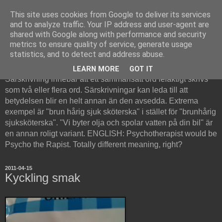
This site uses cookies from Google to deliver its services
and to analyze traffic. Your IP address and user-agent are
shared with Google along with performance and security
metrics to ensure quality of service, generate usage
Särskrivning
statistics, and to detect and address abuse.
LEARN MORE
GOT IT
Särskrivning innebär att ett sammansatt ord felaktigt skrivs
som två eller flera ord. Särskrivningar kan leda till att
betydelsen blir en helt annan än den avsedda. Extrema
exempel är "brun hårig sjuk sköterska" i stället för "brunhårig
sjuksköterska". "Vi byter olja och spolar vatten på din bil" är
en annan roligt variant. ENGLISH: Psychotherapist would be
Psycho the Rapist. Totally different meaning, right?
2011-04-15
Kyckling smak