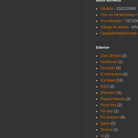
Aaron korrektur
Ukulele
- 10/22/2009
Finn en särskrivning
- 
Tre månader
- 7/27/2
många är relativt
- 4/5
Uppdateringskoncept
Etiketter
Clas Ohlson
(2)
Facebook
(1)
Favoriter
(4)
ICA Kvantum
(2)
ICA Maxi
(10)
IKEA
(2)
Intersport
(1)
Pappersmedia
(2)
Pizza Hut
(2)
På stan
(1)
På webben
(6)
Sabis
(2)
Techno
(1)
Vi
(2)