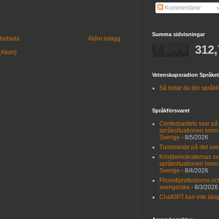
Kommentarer
Summa sidvisningar
tartsida
Äldre inlägg
312,
 (Atom)
Vetenskapsradion Språket
Så botar du din språklig
Språkförsvaret
Centerpartiets svar p
språksituationen inom
Sverige
- 8/5/2026
Tummande på det sve
Kristdemokraternas sv
språksituationen inom
Sverige
- 8/4/2026
Filosofiprofessorns 
svengelska
- 8/3/2026
ChatGPT kan inte längr