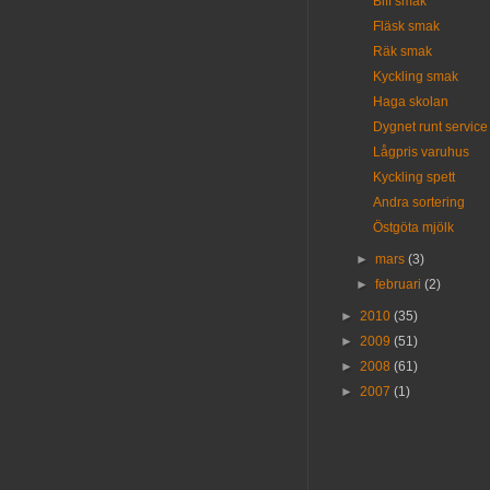
Biff smak
Fläsk smak
Räk smak
Kyckling smak
Haga skolan
Dygnet runt service 
Lågpris varuhus
Kyckling spett
Andra sortering
Östgöta mjölk
►
mars
(3)
►
februari
(2)
►
2010
(35)
►
2009
(51)
►
2008
(61)
►
2007
(1)