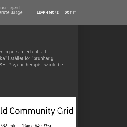
 user-agent
nerate usage
LEARN MORE
GOT IT
ingar kan leda till att
" i stället för "brunhårig
LISH: Psychotherapist would be