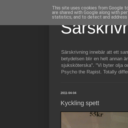
This site uses cookies from Google to 
are shared with Google along with per
statistics, and to detect and address
Särskriv
Särskrivning innebär att ett sam
betydelsen blir en helt annan ä
sjuksköterska". "Vi byter olja 
Psycho the Rapist. Totally diff
2011-04-04
Kyckling spett